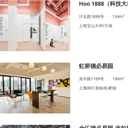
Hoo 1888（科
沪太路1888号
134
m²
/
上海宝山大华/大场
虹桥德必易园
吴中路1189号
190
m²
/
上海闵行龙柏/虹桥镇