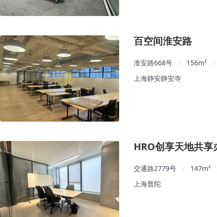
百空间淮安路
淮安路668号
156
m²
/
/
上海静安静安寺
HRO创享天地共享
交通路2779号
147
m²
/
上海普陀