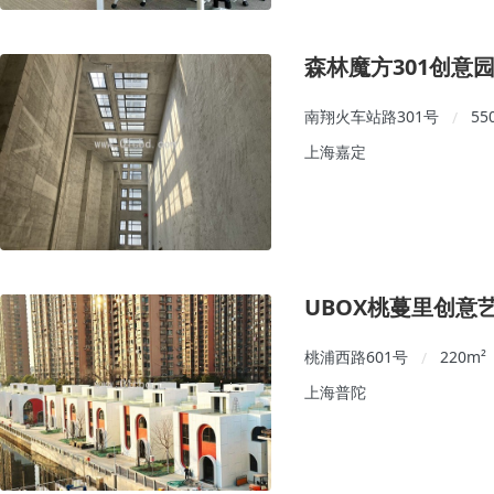
森林魔方301创意
南翔火车站路301号
55
/
上海嘉定
UBOX桃蔓里创意
桃浦西路601号
220
m²
/
上海普陀