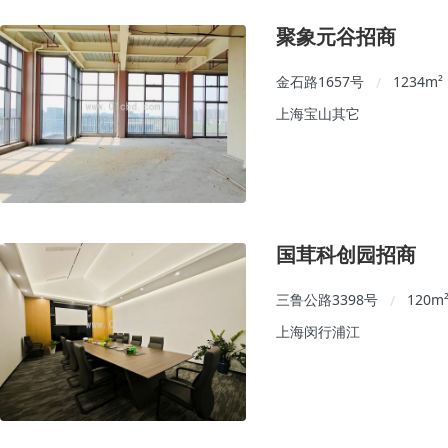
聚象元谷招商
金石路1657号
1234
m²
/
上海宝山其它
国茸科创园招商
三鲁公路3398号
120
m
/
上海闵行浦江