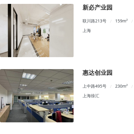
新必产业园
联川路213号
159
m²
/
/
上海
惠达创业园
上中路495号
230
m²
/
/
上海徐汇