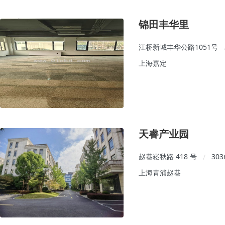
锦田丰华里
江桥新城丰华公路1051号
上海嘉定
天睿产业园
赵巷崧秋路 418 号
303
/
上海青浦赵巷