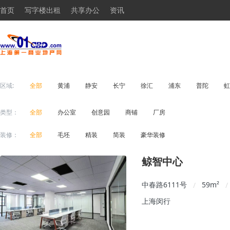
首页
写字楼出租
共享办公
资讯
区域:
全部
黄浦
静安
长宁
徐汇
浦东
普陀
虹
类型：
全部
办公室
创意园
商铺
厂房
装修：
全部
毛坯
精装
简装
豪华装修
鲸智中心
中春路6111号
59
m²
/
/
上海闵行