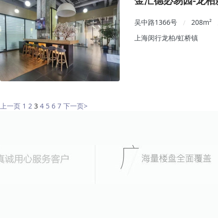
金汇德必易园-龙
吴中路1366号
208
m²
/
上海闵行龙柏/虹桥镇
上一页
1
2
3
4
5
6
7
下一页
>