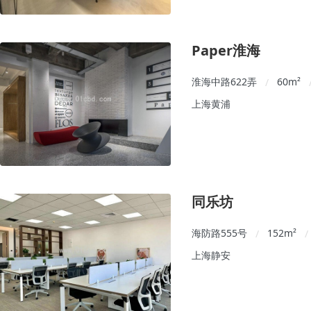
Paper淮海
淮海中路622弄
60
m²
/
上海黄浦
同乐坊
海防路555号
152
m²
/
/
上海静安