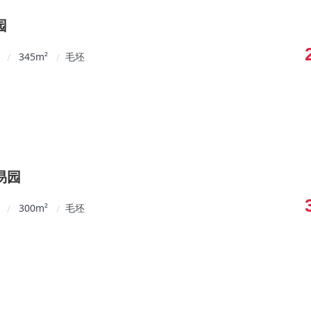
园
345
m²
毛坯
/
/
易园
300
m²
毛坯
/
/