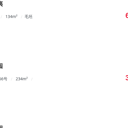
夷
134
m²
毛坯
/
/
园
66号
234
m²
/
/