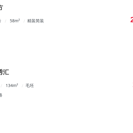
方
号
58
m²
精装简装
/
/
秀汇
134
m²
毛坯
/
/
路