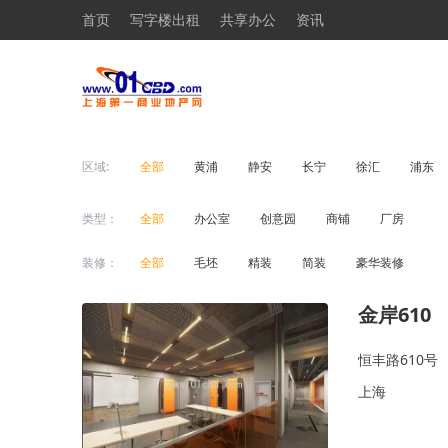
首页
写字楼出租
共享办公
资讯
区域:
全部
黄浦
静安
长宁
徐汇
浦东
类型：
全部
办公室
创意园
商铺
厂房
装修：
全部
毛坯
精装
简装
豪华装修
金岸610
恒丰路610号
上海