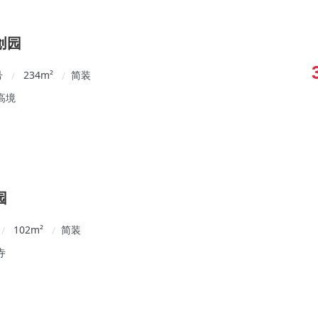
创园
号
234
m²
简装
/
/
高境
园
102
m²
简装
/
/
寺