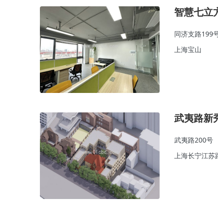
智慧七立
同济支路199
上海宝山
武夷路新
武夷路200号
上海长宁江苏