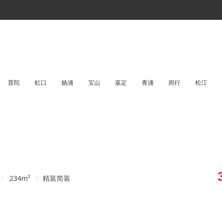
普陀
虹口
杨浦
宝山
嘉定
青浦
闵行
松江
234
m²
精装简装
/
/