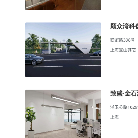
顾众湾科
联谊路398号
上海宝山其它
致盛·金
浦卫公路1629
上海