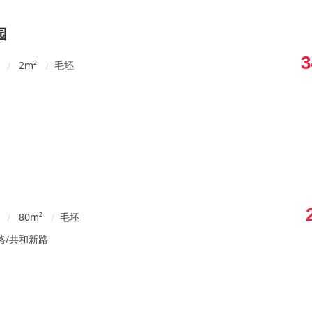
园
3
2
m²
毛坯
/
/
80
m²
毛坯
/
/
路/共和新路