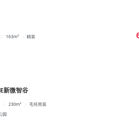
163
m²
精装
/
/
CE新微智谷
230
m²
毛坯简装
/
/
公园