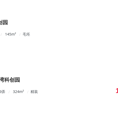
创园
145
m²
毛坯
/
/
石湾科创园
9弄
324
m²
精装
/
/