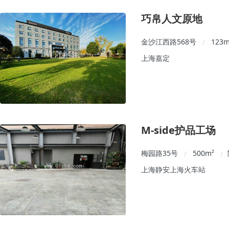
巧帛人文原地
金沙江西路568号
123
m
/
上海嘉定
M-side护品工场
梅园路35号
500
m²
/
/
上海静安上海火车站