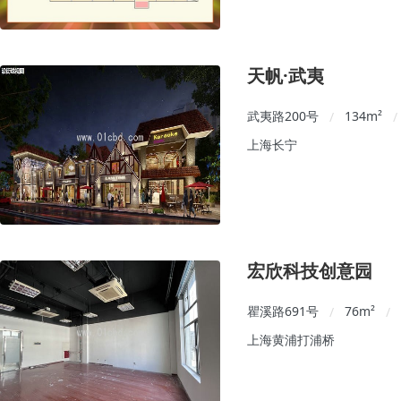
天帆·武夷
武夷路200号
134
m²
/
/
上海长宁
宏欣科技创意园
瞿溪路691号
76
m²
/
/
上海黄浦打浦桥