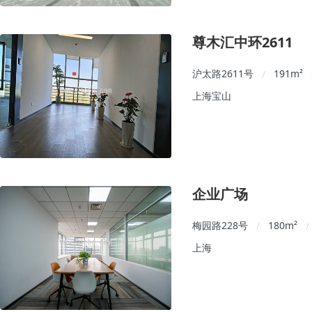
尊木汇中环2611
沪太路2611号
191
m²
/
上海宝山
企业广场
梅园路228号
180
m²
/
/
上海