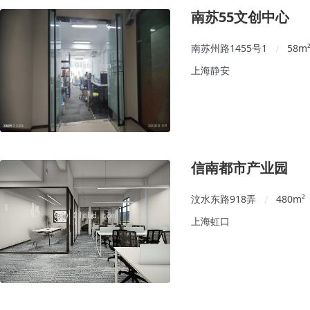
南苏55文创中心
南苏州路1455号1
58
m
/
上海静安
信南都市产业园
汶水东路918弄
480
m²
/
上海虹口