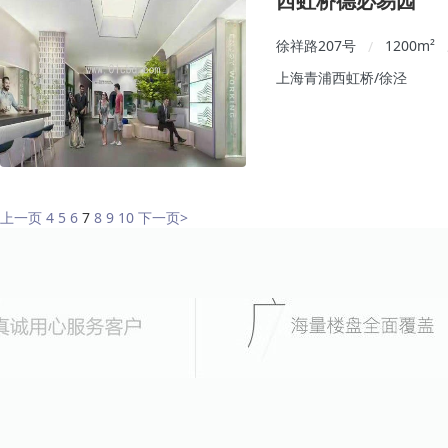
西虹桥德必易园
徐祥路207号
1200
m²
/
上海青浦西虹桥/徐泾
上一页
4
5
6
7
8
9
10
下一页
>