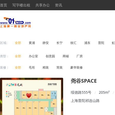
首页
写字楼出租
共享办公
资讯
区域:
全部
黄浦
静安
长宁
徐汇
浦东
普陀
虹
类型：
全部
办公室
创意园
商铺
厂房
装修：
全部
毛坯
精装
简装
豪华装修
尧谷SPACE
绥德路555号
205
m²
/
/
上海普陀祁连山路