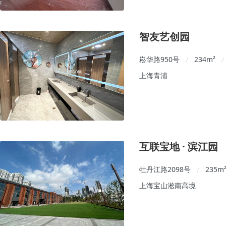
智友艺创园
崧华路950号
234
m²
/
/
上海青浦
互联宝地 · 滨江园
牡丹江路2098号
235
m
/
上海宝山淞南高境