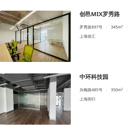
创邑MIX罗秀路
罗秀路897号
345
m²
/
/
上海徐汇
中环科技园
兴梅路485号
350
m²
/
/
上海闵行