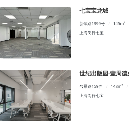
七宝宝龙城
新镇路1399号
145
m²
/
上海闵行七宝
世纪出版园-壹周德
号景路159弄
148
m²
/
/
上海闵行七宝