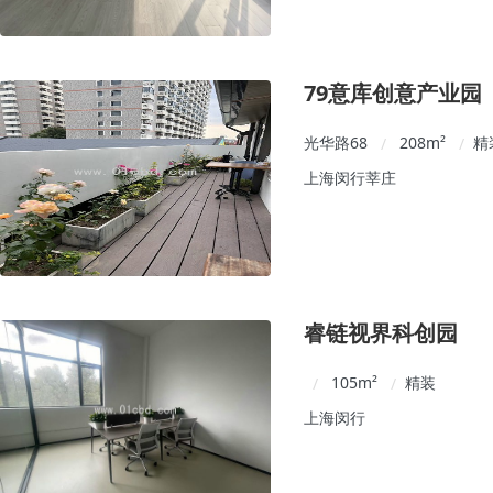
79意库创意产业园
光华路68
208
m²
精
/
/
上海闵行莘庄
睿链视界科创园
105
m²
精装
/
/
上海闵行