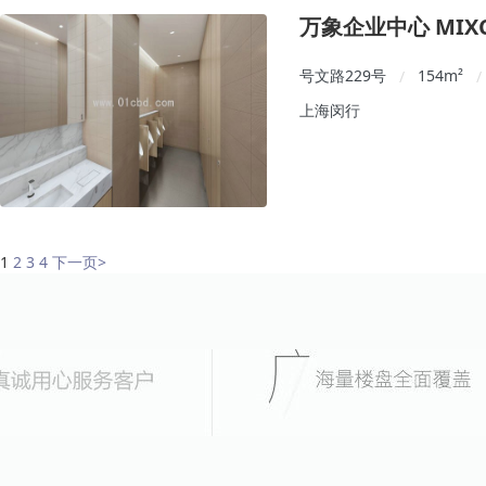
万象企业中心 MIXC
号文路229号
154
m²
/
/
上海闵行
1
2
3
4
下一页
>