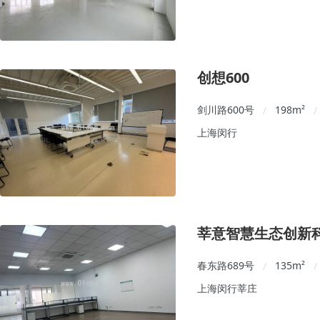
创想600
剑川路600号
198
m²
/
/
上海闵行
莘意智慧生态创新
春东路689号
135
m²
/
/
上海闵行莘庄