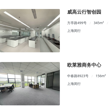
威高云行智创园
方亭路499号
345
m²
/
/
上海闵行
欧莱雅商务中心
中春路8923号
156
m²
/
上海闵行