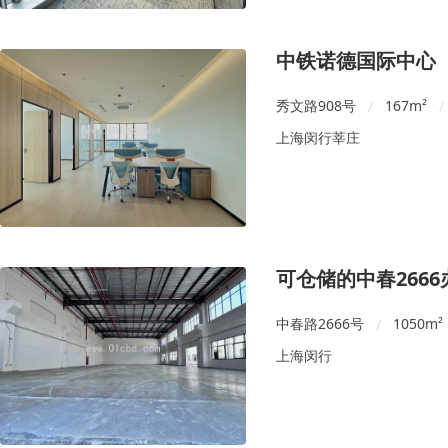
中铁诺德国际中心
秀文路908号
167
m²
/
/
上海闵行莘庄
可仓储的中春266
中春路2666号
1050
m²
/
上海闵行