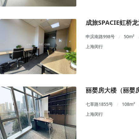
成旅SPACIE虹桥
申滨南路998号
50
m²
/
上海闵行
丽婴房大楼（丽婴房
七莘路1855号
108
m²
/
上海闵行