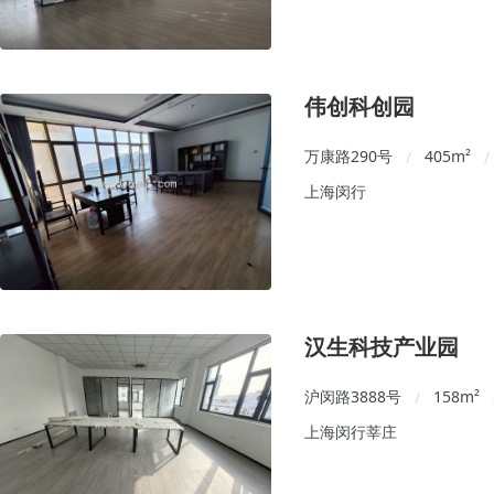
伟创科创园
万康路290号
405
m²
/
/
上海闵行
汉生科技产业园
沪闵路3888号
158
m²
/
上海闵行莘庄