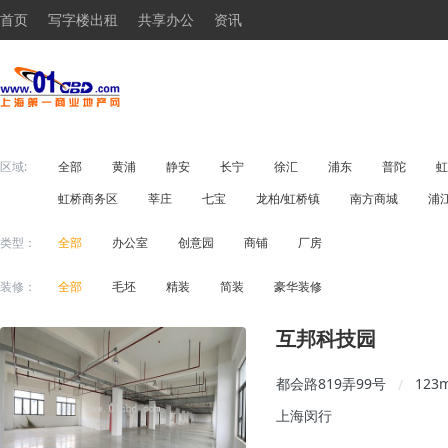
首页
写字楼出租
共享办公
资讯
区域:
全部
黄浦
静安
长宁
徐汇
浦东
普陀
虹
虹桥商务区
莘庄
七宝
龙柏/虹桥镇
南方商城
浦
类型：
全部
办公室
创意园
商铺
厂房
装修：
全部
毛坯
精装
简装
豪华装修
互邦科技园
都会路819弄99号
123
/
上海闵行