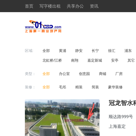
首页
写字楼出租
共享办公
资讯
区域:
全部
黄浦
静安
长宁
徐汇
浦东
北虹桥/江桥
南翔
嘉定新城
安亭
其它
类型：
全部
办公室
创意园
商铺
厂房
装修：
全部
毛坯
精装
简装
豪华装修
冠龙智水
顺达路999号
上海嘉定