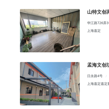
山特文创
华江路726弄
上海嘉定
孟海文创
日永路4号
/
上海嘉定嘉定