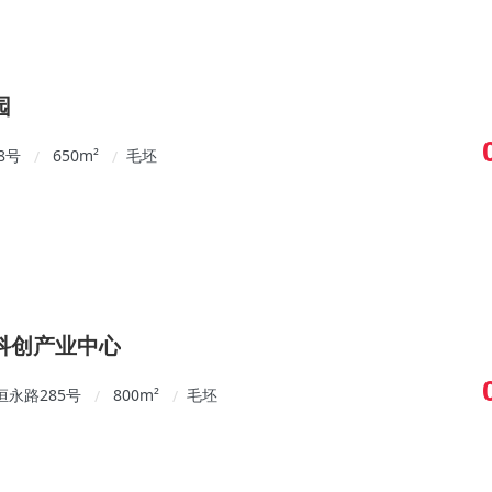
园
8号
650
m²
毛坯
/
/
科创产业中心
永路285号
800
m²
毛坯
/
/