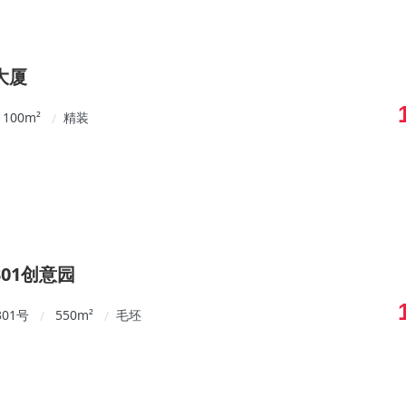
大厦
100
m²
精装
/
01创意园
01号
550
m²
毛坯
/
/