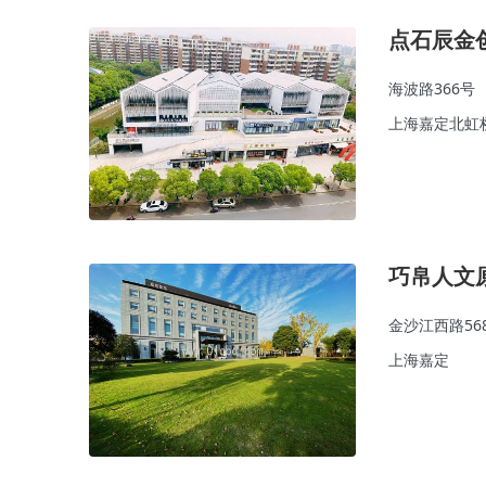
点石辰金
海波路366号
上海嘉定北虹
巧帛人文
金沙江西路56
上海嘉定