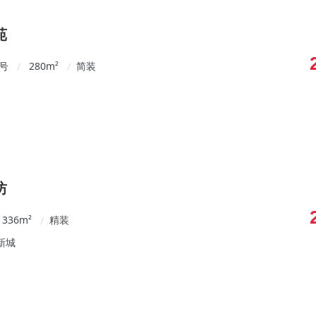
苑
3号
280
m²
简装
/
/
坊
336
m²
精装
/
新城