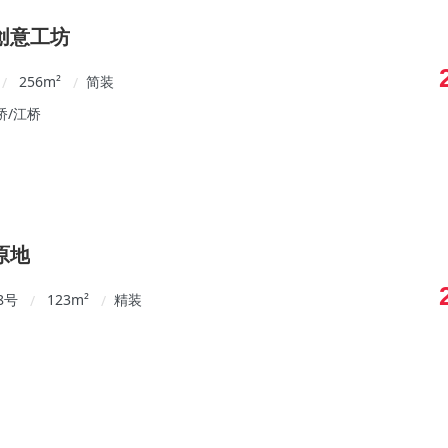
创意工坊
256
m²
简装
/
/
桥/江桥
原地
8号
123
m²
精装
/
/