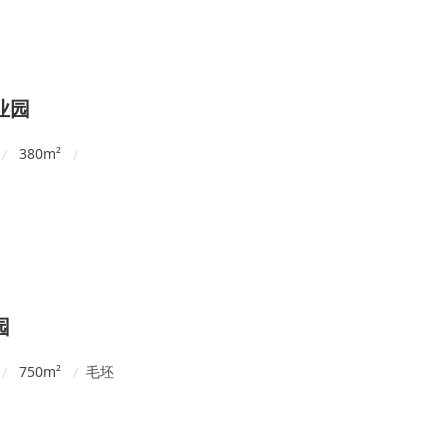
业园
380
m²
/
/
园
750
m²
毛坯
/
/