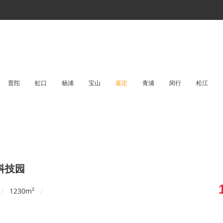
普陀
虹口
杨浦
宝山
嘉定
青浦
闵行
松江
科技园
1230
m²
/
/