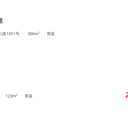
里
路1051号
300
m²
简装
/
/
123
m²
简装
/
/