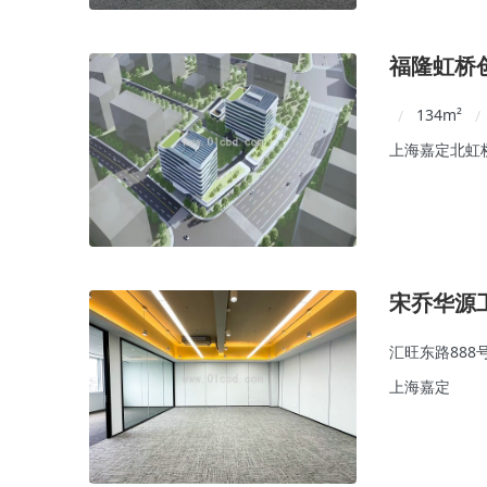
福隆虹桥
134
m²
/
/
上海嘉定北虹
宋乔华源
汇旺东路888
上海嘉定