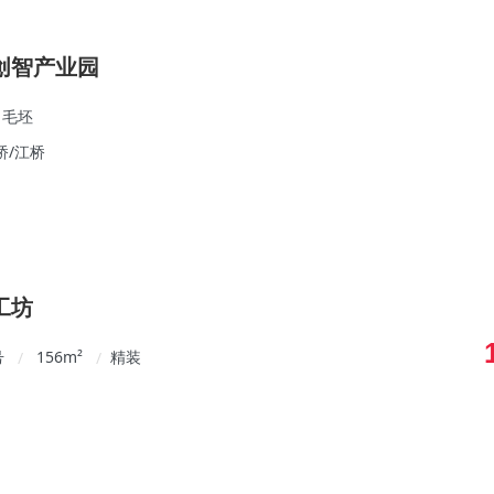
创智产业园
毛坯
桥/江桥
工坊
号
156
m²
精装
/
/