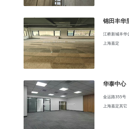
锦田丰华
江桥新城丰华公
上海嘉定
华泰中心
金运路355号
上海嘉定其它