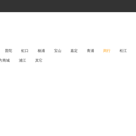
普陀
虹口
杨浦
宝山
嘉定
青浦
闵行
松江
方商城
浦江
其它