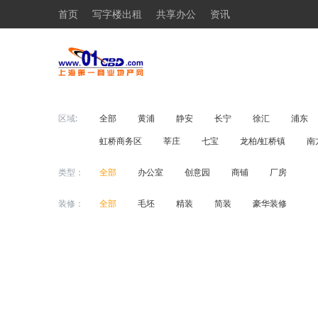
首页
写字楼出租
共享办公
资讯
区域:
全部
黄浦
静安
长宁
徐汇
浦东
虹桥商务区
莘庄
七宝
龙柏/虹桥镇
南
类型：
全部
办公室
创意园
商铺
厂房
装修：
全部
毛坯
精装
简装
豪华装修