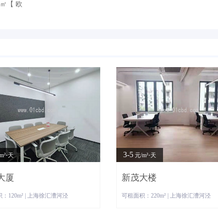
0㎡【 欧
3-5
m²⋅天
元/m²⋅天
大厦
新茂大楼
：120m² | 上海徐汇漕河泾
可租面积：220m² | 上海徐汇漕河泾