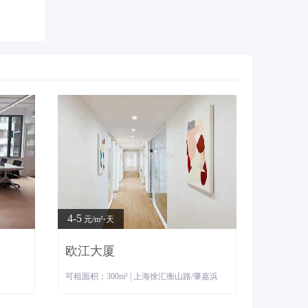
4-5
元/m²⋅天
欧江大厦
可租面积：300m² | 上海徐汇衡山路/肇嘉浜