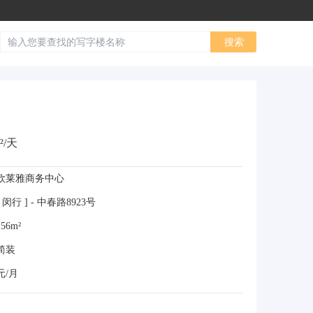
²/天
欧莱雅商务中心
闵行 ] - 中春路8923号
56m²
简装
元/月