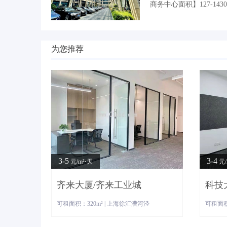
商务中心面积】127-143
为您推荐
3-5
3-4
元/m²⋅天
元/
齐来大厦/齐来工业城
科技
可租面积：320m² | 上海徐汇漕河泾
可租面积