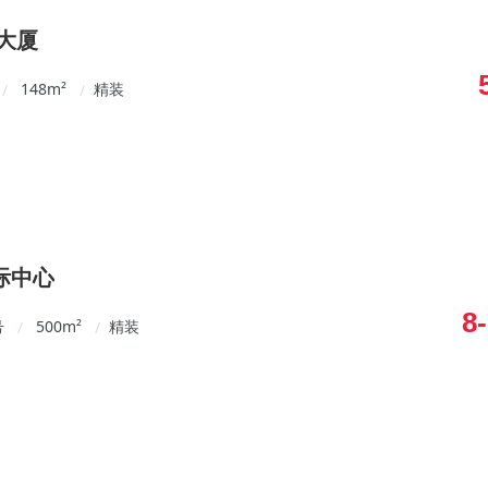
大厦
148
m²
精装
/
/
际中心
8
号
500
m²
精装
/
/