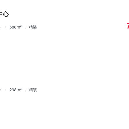
中心
号
688
m²
精装
/
/
号
298
m²
精装
/
/