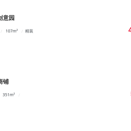
创意园
107
m²
精装
/
/
商铺
351
m²
/