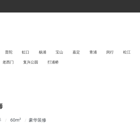
普陀
虹口
杨浦
宝山
嘉定
青浦
闵行
松江
老西门
复兴公园
打浦桥
海
弄
60
m²
豪华装修
/
/