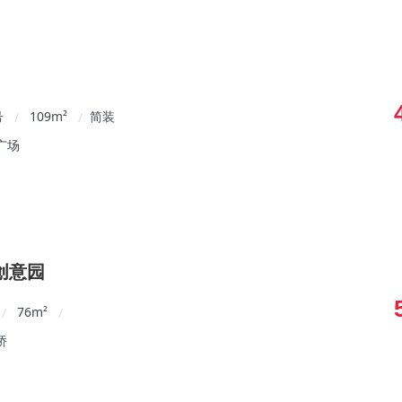
号
109
m²
简装
/
/
广场
创意园
76
m²
/
/
桥