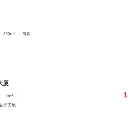
400
m²
简装
/
大厦
1
9
m²
/
/
路/新天地