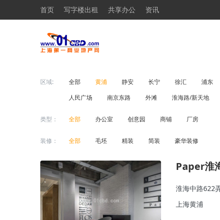
首页
写字楼出租
共享办公
资讯
区域:
全部
黄浦
静安
长宁
徐汇
浦东
人民广场
南京东路
外滩
淮海路/新天地
类型：
全部
办公室
创意园
商铺
厂房
装修：
全部
毛坯
精装
简装
豪华装修
Paper淮
淮海中路622
上海黄浦