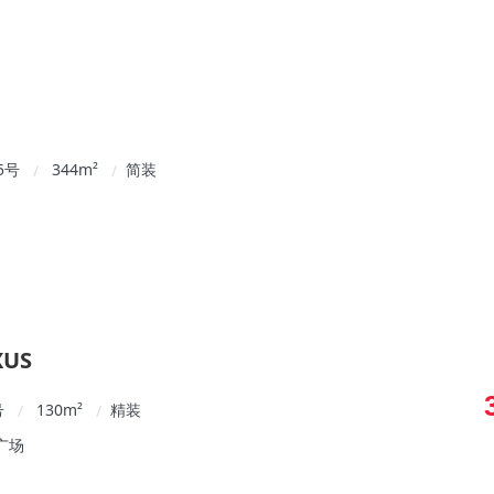
5号
344
m²
简装
/
/
US
号
130
m²
精装
/
/
广场