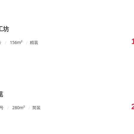
工坊
号
156
m²
精装
/
/
苑
3号
280
m²
简装
/
/