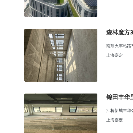
森林魔方3
南翔火车站路3
上海嘉定
锦田丰华
江桥新城丰华公
上海嘉定