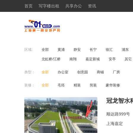
首页
写字楼出租
共享办公
资讯
区域:
全部
黄浦
静安
长宁
徐汇
浦东
北虹桥/江桥
南翔
嘉定新城
安亭
其它
类型：
全部
办公室
创意园
商铺
厂房
装修：
全部
毛坯
精装
简装
豪华装修
冠龙智水
顺达路999号
上海嘉定