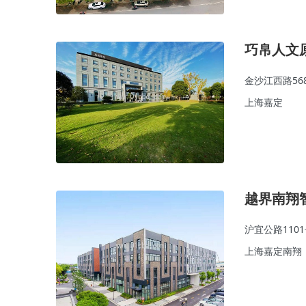
巧帛人文
金沙江西路56
上海嘉定
越界南翔
沪宜公路110
上海嘉定南翔