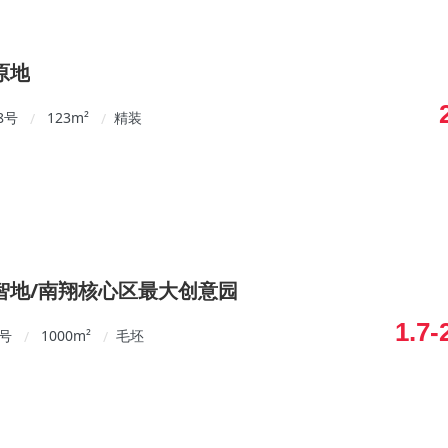
原地
8号
123
m²
精装
/
/
智地/南翔核心区最大创意园
1.7-
1号
1000
m²
毛坯
/
/