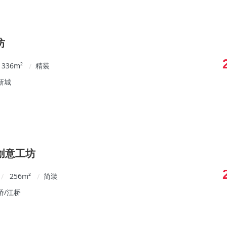
坊
336
m²
精装
/
新城
创意工坊
256
m²
简装
/
/
桥/江桥