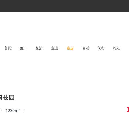
普陀
虹口
杨浦
宝山
嘉定
青浦
闵行
松江
科技园
1230
m²
/
/