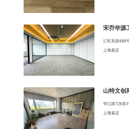
宋乔华源
汇旺东路888
上海嘉定
山特文创
华江路726弄
上海嘉定