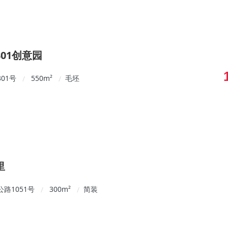
01创意园
01号
550
m²
毛坯
/
/
里
路1051号
300
m²
简装
/
/