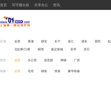
首页
写字楼出租
共享办公
资讯
区域:
全部
黄浦
静安
长宁
徐汇
浦东
普陀
虹
北虹桥/江桥
南翔
嘉定新城
安亭
其它
类型：
全部
办公室
创意园
商铺
厂房
装修：
全部
毛坯
精装
简装
豪华装修