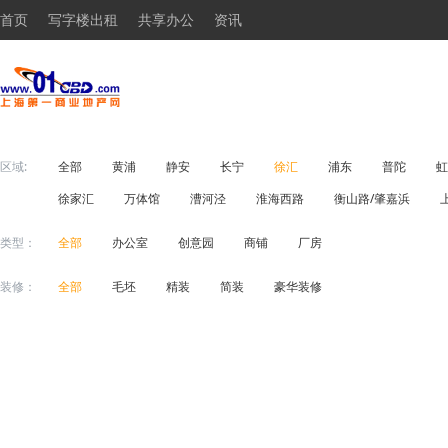
首页
写字楼出租
共享办公
资讯
区域:
全部
黄浦
静安
长宁
徐汇
浦东
普陀
虹
徐家汇
万体馆
漕河泾
淮海西路
衡山路/肇嘉浜
类型：
全部
办公室
创意园
商铺
厂房
装修：
全部
毛坯
精装
简装
豪华装修