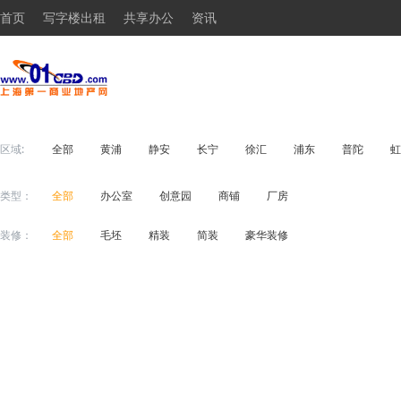
首页
写字楼出租
共享办公
资讯
区域:
全部
黄浦
静安
长宁
徐汇
浦东
普陀
虹
类型：
全部
办公室
创意园
商铺
厂房
装修：
全部
毛坯
精装
简装
豪华装修