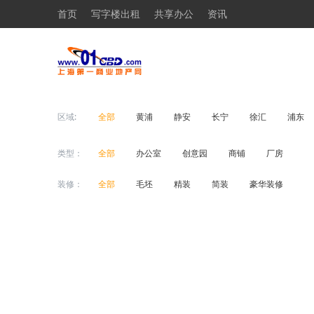
首页
写字楼出租
共享办公
资讯
区域:
全部
黄浦
静安
长宁
徐汇
浦东
类型：
全部
办公室
创意园
商铺
厂房
装修：
全部
毛坯
精装
简装
豪华装修