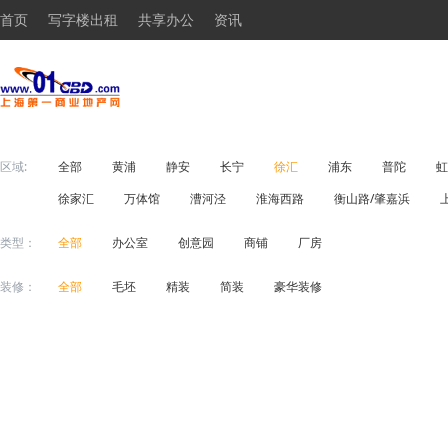
首页
写字楼出租
共享办公
资讯
区域:
全部
黄浦
静安
长宁
徐汇
浦东
普陀
虹
徐家汇
万体馆
漕河泾
淮海西路
衡山路/肇嘉浜
类型：
全部
办公室
创意园
商铺
厂房
装修：
全部
毛坯
精装
简装
豪华装修