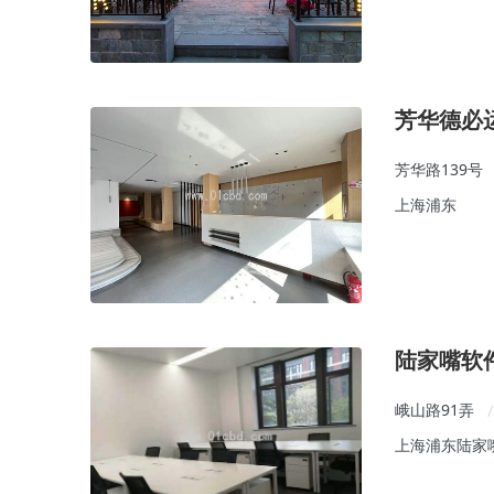
芳华德必运
芳华路139号
上海浦东
陆家嘴软
峨山路91弄
/
上海浦东陆家