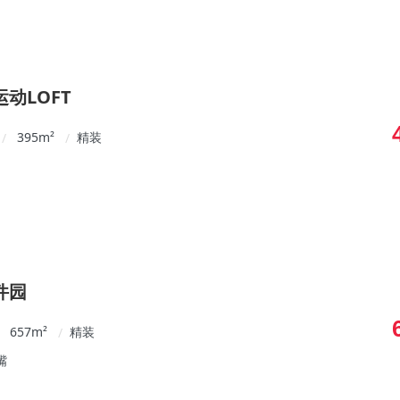
动LOFT
395
m²
精装
/
/
件园
657
m²
精装
/
嘴