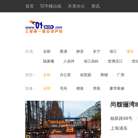
首页
写字楼出租
共享办公
资讯
区域:
全部
黄浦
静安
长宁
徐汇
浦东
陆家嘴
八佰伴
张江高科
世博滨江
世
类型：
全部
办公室
创意园
商铺
厂房
装修：
全部
毛坯
精装
简装
豪华装修
尚馥骊湾
杨新路88号
/
上海浦东