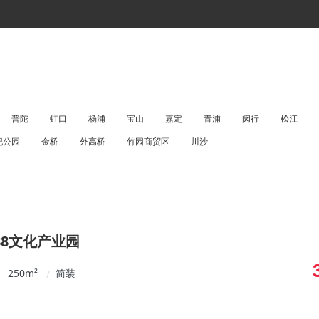
普陀
虹口
杨浦
宝山
嘉定
青浦
闵行
松江
纪公园
金桥
外高桥
竹园商贸区
川沙
88文化产业园
250
m²
简装
/