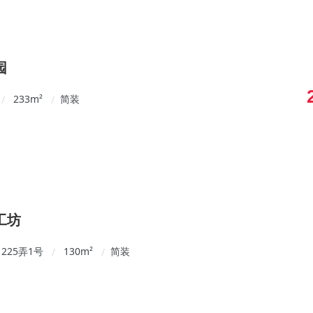
园
233
m²
简装
/
/
工坊
225弄1号
130
m²
简装
/
/