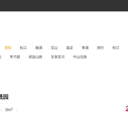
普陀
虹口
杨浦
宝山
嘉定
青浦
闵行
松江
如
李子园
祁连山路
甘泉宜川
中山北路
晟园
0
m²
/
/