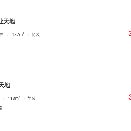
企业天地
0弄
187
m²
简装
/
/
天地
118
m²
简装
/
/
路