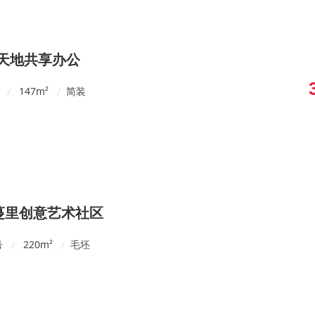
享天地共享办公
147
m²
简装
/
/
桃蔓里创意艺术社区
号
220
m²
毛坯
/
/