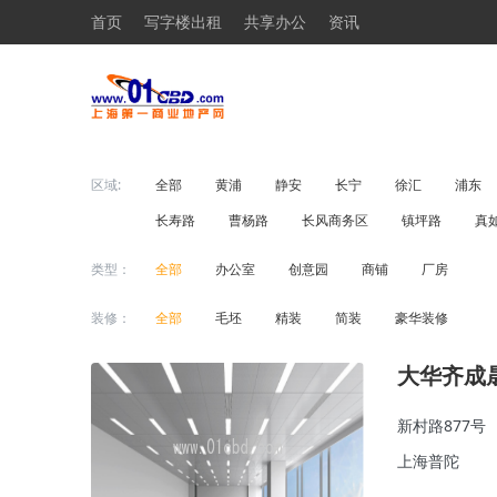
首页
写字楼出租
共享办公
资讯
区域:
全部
黄浦
静安
长宁
徐汇
浦东
长寿路
曹杨路
长风商务区
镇坪路
真
类型：
全部
办公室
创意园
商铺
厂房
装修：
全部
毛坯
精装
简装
豪华装修
大华齐成
新村路877号
上海普陀