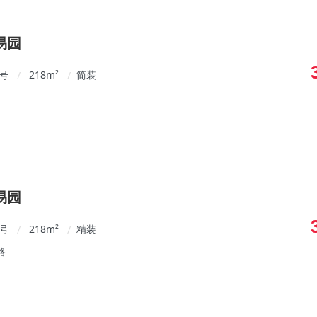
易园
8号
218
m²
简装
/
/
易园
8号
218
m²
精装
/
/
路