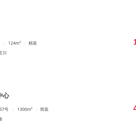
124
m²
精装
/
/
宜川
中心
67号
1300
m²
简装
/
/
路