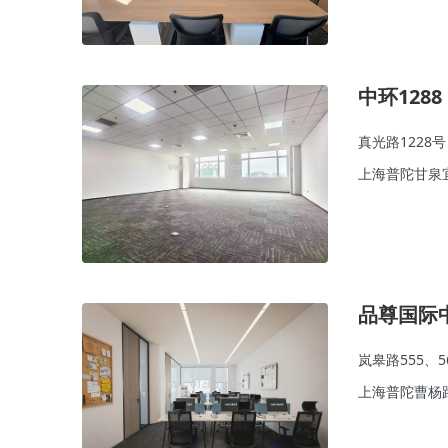
中环1288
真光路1228号
上海普陀甘泉
品尊国际
岚皋路555、5
上海普陀曹杨