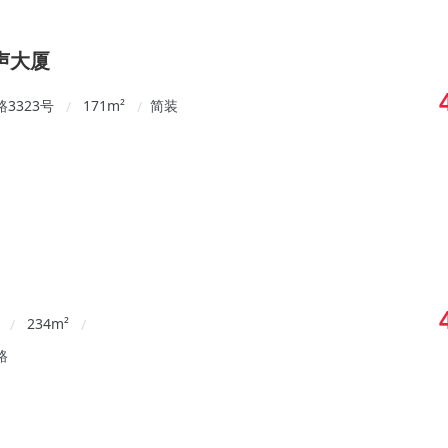
声大厦
3323号
171
m²
简装
/
/
234
m²
/
/
路