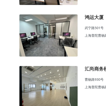
鸿运大厦
武宁路501号
上海普陀曹杨
汇尚商务
曹杨路930号
上海普陀曹杨