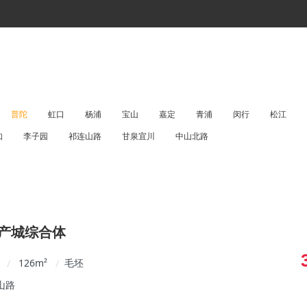
普陀
虹口
杨浦
宝山
嘉定
青浦
闵行
松江
如
李子园
祁连山路
甘泉宜川
中山北路
P产城综合体
126
m²
毛坯
/
/
山路