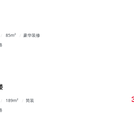
85
m²
豪华装修
/
/
路
楼
189
m²
简装
/
/
路