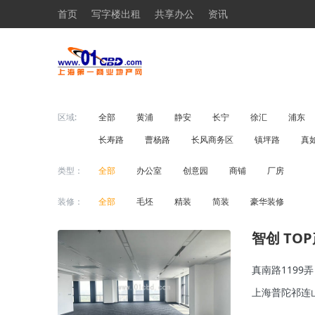
首页
写字楼出租
共享办公
资讯
区域:
全部
黄浦
静安
长宁
徐汇
浦东
长寿路
曹杨路
长风商务区
镇坪路
真
类型：
全部
办公室
创意园
商铺
厂房
装修：
全部
毛坯
精装
简装
豪华装修
智创 TO
真南路1199弄
上海普陀祁连