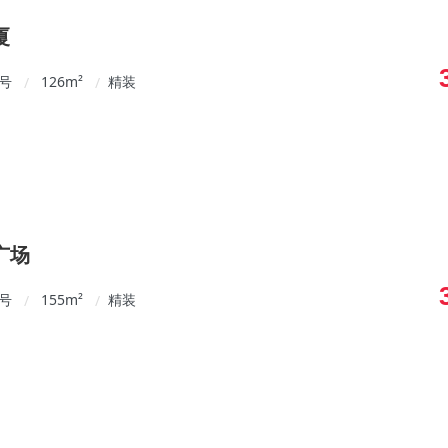
厦
5号
126
m²
精装
/
/
广场
9号
155
m²
精装
/
/