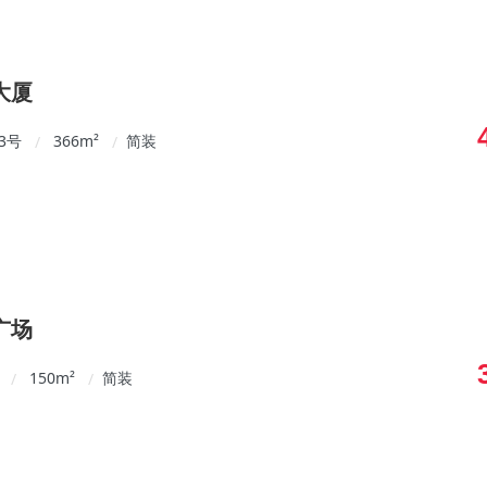
大厦
3号
366
m²
简装
/
/
广场
150
m²
简装
/
/