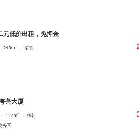
二元低价出租，免押金
295
m²
精装
/
-海亮大厦
117
m²
精装
/
/
商务区