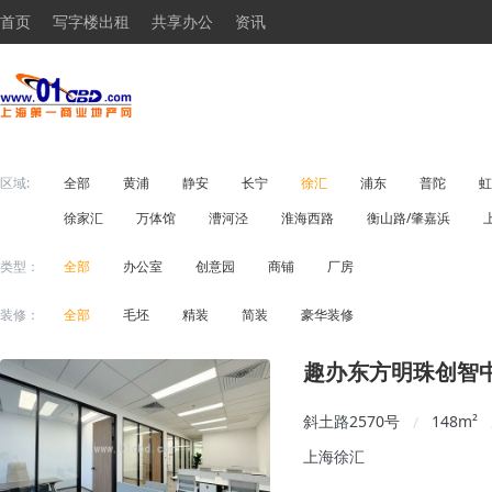
首页
写字楼出租
共享办公
资讯
区域:
全部
黄浦
静安
长宁
徐汇
浦东
普陀
虹
徐家汇
万体馆
漕河泾
淮海西路
衡山路/肇嘉浜
类型：
全部
办公室
创意园
商铺
厂房
装修：
全部
毛坯
精装
简装
豪华装修
趣办东方明珠创智
斜土路2570号
148
m²
/
上海徐汇