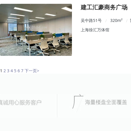
建工汇豪商务广场
吴中路51号
320
m²
/
/
上海徐汇万体馆
1
2
3
4
5
6
7
下一页
>