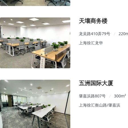
天壤商务楼
龙吴路410弄79号
220
/
上海徐汇龙华
五洲国际大厦
肇嘉浜路807号
300
m²
/
上海徐汇衡山路/肇嘉浜