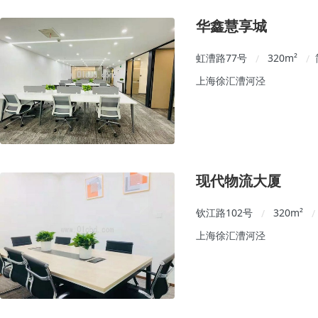
华鑫慧享城
虹漕路77号
320
m²
/
/
上海徐汇漕河泾
现代物流大厦
钦江路102号
320
m²
/
/
上海徐汇漕河泾