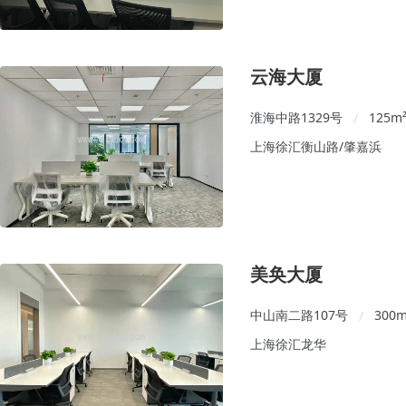
云海大厦
淮海中路1329号
125
m
/
上海徐汇衡山路/肇嘉浜
美奂大厦
中山南二路107号
300
m
/
上海徐汇龙华