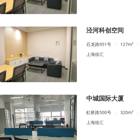
泾河科创空间
石龙路951号
127
m²
/
/
上海徐汇
中城国际大厦
虹桥路500号
320
m²
/
/
上海徐汇