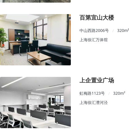
百第宜山大楼
中山西路2006号
320
m
/
上海徐汇万体馆
上企置业广场
虹梅路1123号
320
m²
/
上海徐汇漕河泾