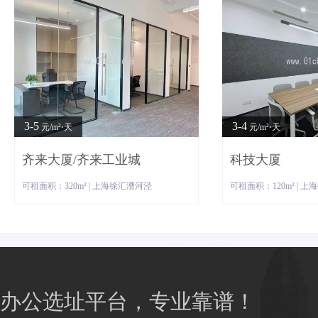
3-5
3-4
元/m²⋅天
元/m²⋅天
齐来大厦/齐来工业城
科技大厦
可租面积：320m² | 上海徐汇漕河泾
可租面积：120m² | 
办公选址平台，专业靠谱！