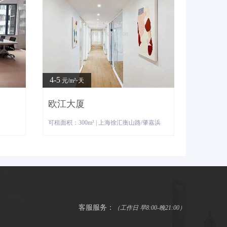
4-5
元/m²⋅天
欧江大厦
可租面积：300m² | 上海徐汇衡山路/肇嘉浜
客服服务：
（工作日 早8:00-晚21:00）