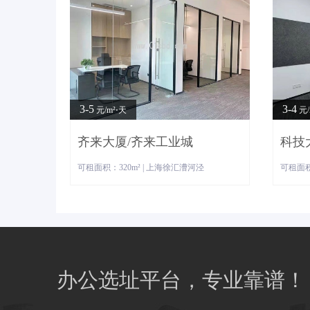
3-5
3-4
元/m²⋅天
元/
齐来大厦/齐来工业城
科技
可租面积：320m² | 上海徐汇漕河泾
可租面积
办公选址平台，专业靠谱！