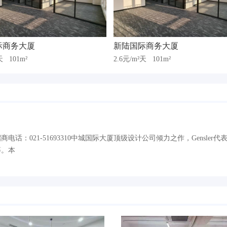
际商务大厦
新陆国际商务大厦
²天
101m²
2.6元/m²天
101m²
话：021-51693310中城国际大厦顶级设计公司倾力之作，Gensler代
等。本