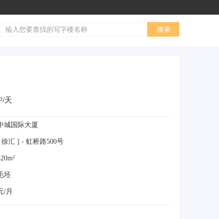
²/天
中城国际大厦
徐汇 ] - 虹桥路500号
20m²
毛坯
元/月