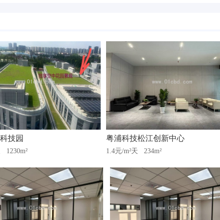
科技园
粤浦科技松江创新中心
天
1230m²
1.4元/m²天
234m²