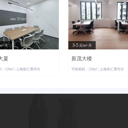
3-5
m²⋅天
元/m²⋅天
大厦
新茂大楼
：120m² | 上海徐汇漕河泾
可租面积：220m² | 上海徐汇漕河泾