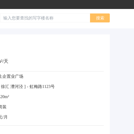
²/天
上企置业广场
 徐汇 漕河泾 ] - 虹梅路1123号
20m²
简装
元/月