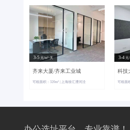
3-5
3-4
元/m²⋅天
元/
齐来大厦/齐来工业城
科技
可租面积：320m² | 上海徐汇漕河泾
可租面积
办公选址平台，专业靠谱！