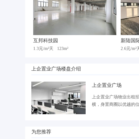
互邦科技园
新陆国
1.3元/m²天
123m²
2.6元/m
上企置业广场楼盘介绍
上企置业广场
上企置业广场物业出租招商
横，身置商圈以优越的
为您推荐