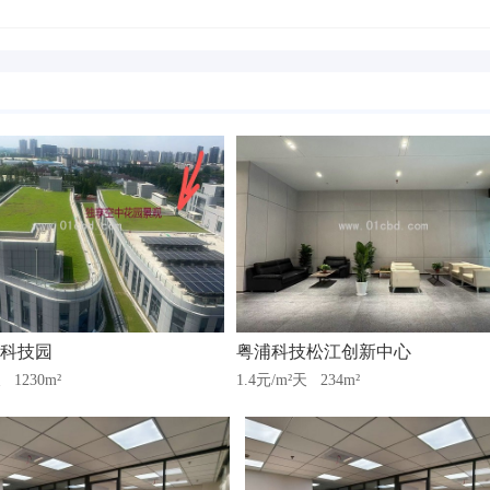
科技园
粤浦科技松江创新中心
天
1230m²
1.4元/m²天
234m²