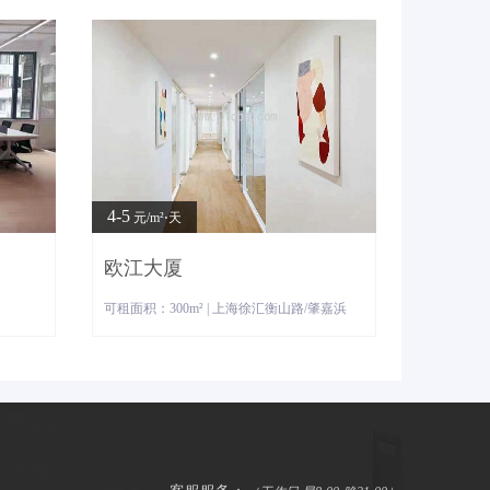
4-5
元/m²⋅天
欧江大厦
可租面积：300m² | 上海徐汇衡山路/肇嘉浜