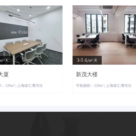
3-5
m²⋅天
元/m²⋅天
大厦
新茂大楼
：120m² | 上海徐汇漕河泾
可租面积：220m² | 上海徐汇漕河泾