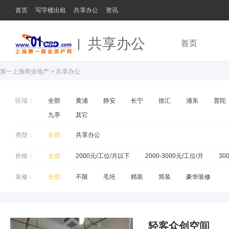
首页
写字楼出租
共享办公
资讯
共享办公
首页
第一上海商业地产
>
共享办公
区域：
全部
黄浦
静安
长宁
徐汇
浦东
普陀
九亭
其它
类型：
全部
共享办公
价格：
全部
2000元/工位/月以下
2000-3000元/工位/月
30
装修：
全部
不限
毛坯
精装
简装
豪华装修
轻客众创空间