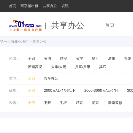
首页
写字楼出租
共享办公
资讯
共享办公
首页
第一上海商业地产
>
共享办公
区域：
全部
黄浦
静安
长宁
徐汇
浦东
普陀
淞南高境
大华/大场
共富/共康
其它
类型：
全部
共享办公
价格：
全部
2000元/工位/月以下
2000-3000元/工位/月
30
装修：
全部
不限
毛坯
精装
简装
豪华装修