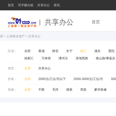
首页
写字楼出租
共享办公
资讯
共享办公
首页
第一上海商业地产
>
共享办公
区域：
全部
黄浦
静安
长宁
徐汇
浦东
普陀
徐家汇
万体馆
漕河泾
淮海西路
衡山路/肇嘉浜
类型：
全部
共享办公
价格：
全部
2000元/工位/月以下
2000-3000元/工位/月
30
装修：
全部
不限
毛坯
精装
简装
豪华装修