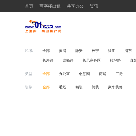
首页
写字楼出租
共享办公
资讯
区域:
全部
黄浦
静安
长宁
徐汇
浦东
长寿路
曹杨路
长风商务区
镇坪路
真
类型：
全部
办公室
创意园
商铺
厂房
装修：
全部
毛坯
精装
简装
豪华装修