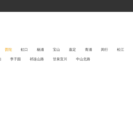
普陀
虹口
杨浦
宝山
嘉定
青浦
闵行
松江
如
李子园
祁连山路
甘泉宜川
中山北路