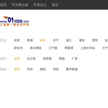
首页
写字楼出租
共享办公
资讯
区域:
全部
黄浦
静安
长宁
徐汇
浦东
普陀
虹
静安寺
南京西路
江宁路
曹家渡
上海火车站
大宁
类型：
全部
办公室
创意园
商铺
厂房
装修：
全部
毛坯
精装
简装
豪华装修