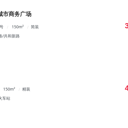
城市商务广场
1号
150
m²
简装
/
/
路/共和新路
150
m²
精装
/
火车站