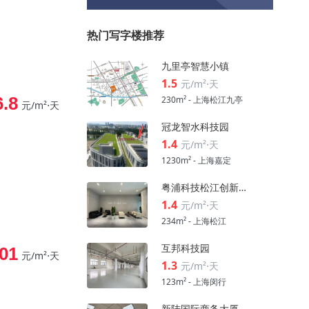
热门写字楼推荐
九里亭智慧小镇
1.5
元/m²⋅天
6.8
230m² - 上海松江九亭
元/m²⋅天
冠龙智水科技园
1.4
元/m²⋅天
1230m² - 上海嘉定
粤浦科技松江创新中心
1.4
元/m²⋅天
234m² - 上海松江
互邦科技园
01
元/m²⋅天
1.3
元/m²⋅天
123m² - 上海闵行
新陆国际商务大厦