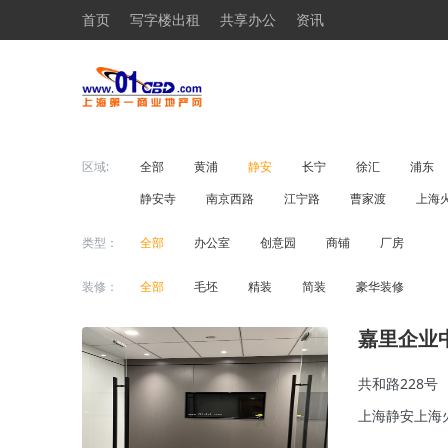
首页
写字楼出租
共享办公
资讯
区域:
全部
黄浦
静安
长宁
徐汇
浦东
静安寺
南京西路
江宁路
曹家渡
上海
类型：
全部
办公室
创意园
商铺
厂房
装修：
全部
毛坯
精装
简装
豪华装修
嘉里企业
共和路228号
上海静安上海