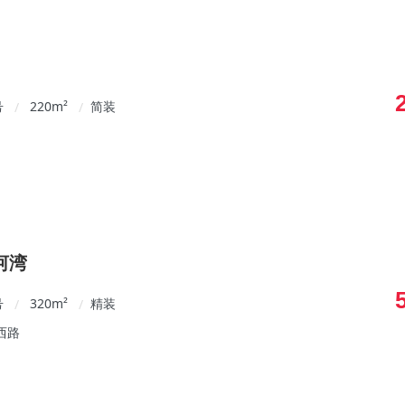
号
220
m²
简装
/
/
河湾
号
320
m²
精装
/
/
西路