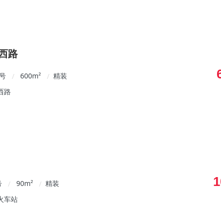
西路
0号
600
m²
精装
/
/
西路
1
号
90
m²
精装
/
/
火车站