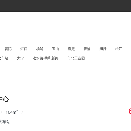
普陀
虹口
杨浦
宝山
嘉定
青浦
闵行
松江
火车站
大宁
汶水路/共和新路
市北工业园
中心
164
m²
/
/
火车站