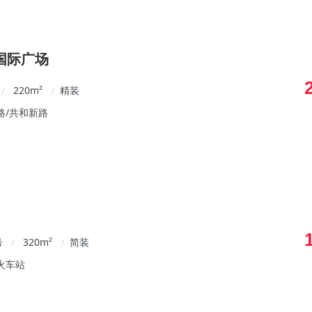
国际广场
220
m²
精装
/
/
路/共和新路
号
320
m²
简装
/
/
火车站