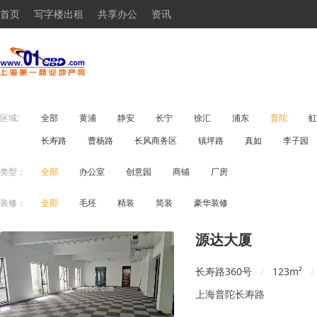
首页
写字楼出租
共享办公
资讯
区域:
全部
黄浦
静安
长宁
徐汇
浦东
普陀
虹
长寿路
曹杨路
长风商务区
镇坪路
真如
李子园
类型：
全部
办公室
创意园
商铺
厂房
装修：
全部
毛坯
精装
简装
豪华装修
源达大厦
长寿路360号
123
m²
/
/
上海普陀长寿路