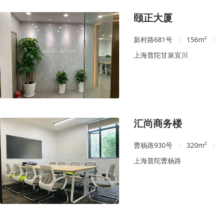
颐正大厦
新村路681号
156
m²
/
/
上海普陀甘泉宜川
汇尚商务楼
曹杨路930号
320
m²
/
/
上海普陀曹杨路