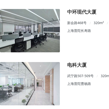
中环现代大厦
新会路468号
320
m²
/
/
上海普陀长寿路
电科大厦
武宁路507-509号
320
/
上海普陀曹杨路