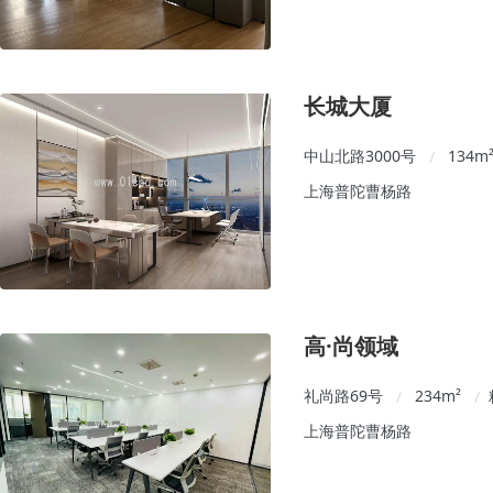
长城大厦
中山北路3000号
134
m
/
上海普陀曹杨路
高·尚领域
礼尚路69号
234
m²
/
/
上海普陀曹杨路