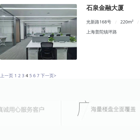
石泉金融大厦
光新路168号
220
m²
/
/
上海普陀镇坪路
上一页
1
2
3
4
5
6
7
下一页
>