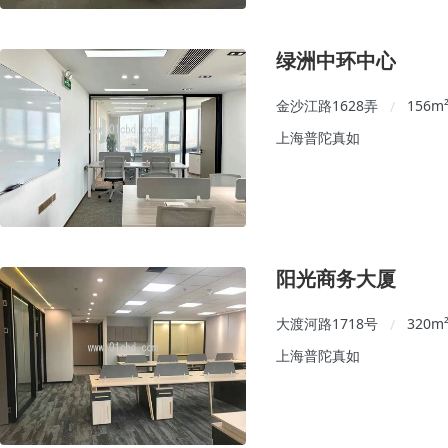
绿洲中环中心
金沙江路1628弄
156
m
/
上海普陀真如
阳光商务大厦
大渡河路1718号
320
m
/
上海普陀真如