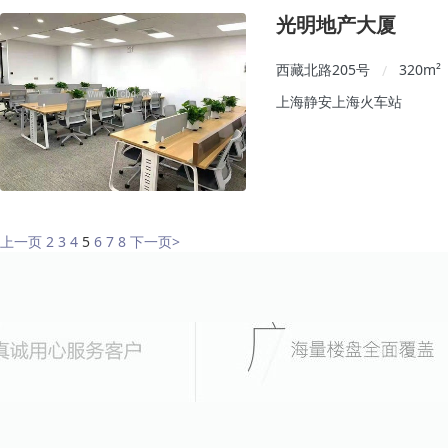
光明地产大厦
西藏北路205号
320
m²
/
上海静安上海火车站
上一页
2
3
4
5
6
7
8
下一页
>