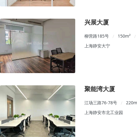
兴展大厦
柳营路185号
150
m²
/
/
上海静安大宁
聚能湾大厦
江场三路76-78号
220
m
/
上海静安市北工业园