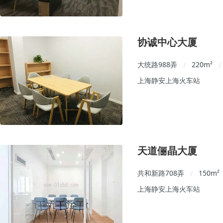
协诚中心大厦
大统路988弄
220
m²
/
/
上海静安上海火车站
天道俪晶大厦
共和新路708弄
150
m²
/
上海静安上海火车站