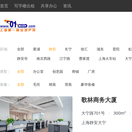
首页
写字楼出租
共享办公
资讯
区域:
全部
黄浦
静安
长宁
徐汇
浦东
普陀
虹
静安寺
南京西路
江宁路
曹家渡
上海火车站
大宁
类型：
全部
办公室
创意园
商铺
厂房
装修：
全部
毛坯
精装
简装
豪华装修
歌林商务大厦
大宁路701号
300
m²
/
/
上海静安大宁