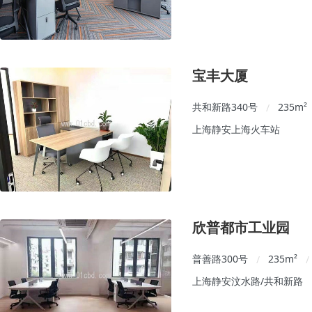
宝丰大厦
共和新路340号
235
m²
/
上海静安上海火车站
欣普都市工业园
普善路300号
235
m²
/
/
上海静安汶水路/共和新路