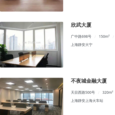
欣武大厦
广中路698号
150
m²
/
/
上海静安大宁
不夜城金融大厦
天目西路500号
320
m²
/
上海静安上海火车站