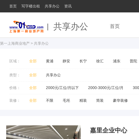
首页
写字楼出租
共享办公
资讯
共享办公
首页
第一上海商业地产
>
共享办公
区域：
全部
黄浦
静安
长宁
徐汇
浦东
普陀
类型：
全部
共享办公
价格：
全部
2000元/工位/月以下
2000-3000元/工位/月
30
装修：
全部
不限
毛坯
精装
简装
豪华装修
嘉里企业中心