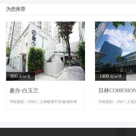
为您推荐
900
1400
元/m²天
元/m²天
趣办·白玉兰
目林COHESIO
可租面积：650m² | 上海杨浦平凉/杨浦外滩
可租面积：10m² | 上