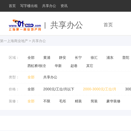
首页
写字楼出租
共享办公
资讯
共享办公
首页
第一上海商业地产
>
共享办公
区域：
全部
黄浦
静安
长宁
徐汇
浦东
普陀
西虹桥/徐泾
华新
赵巷
其它
类型：
全部
共享办公
价格：
全部
2000元/工位/月以下
2000-3000元/工位/月
30
装修：
全部
不限
毛坯
精装
简装
豪华装修