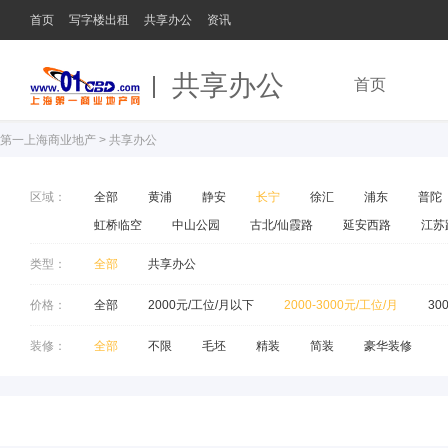
首页
写字楼出租
共享办公
资讯
共享办公
首页
第一上海商业地产
>
共享办公
区域：
全部
黄浦
静安
长宁
徐汇
浦东
普陀
虹桥临空
中山公园
古北/仙霞路
延安西路
江苏
类型：
全部
共享办公
价格：
全部
2000元/工位/月以下
2000-3000元/工位/月
30
装修：
全部
不限
毛坯
精装
简装
豪华装修