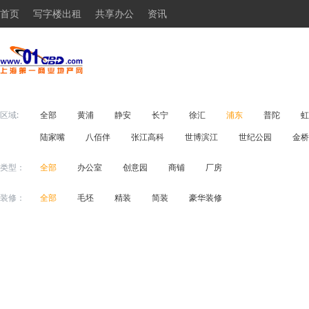
首页
写字楼出租
共享办公
资讯
区域:
全部
黄浦
静安
长宁
徐汇
浦东
普陀
虹
陆家嘴
八佰伴
张江高科
世博滨江
世纪公园
金桥
类型：
全部
办公室
创意园
商铺
厂房
装修：
全部
毛坯
精装
简装
豪华装修