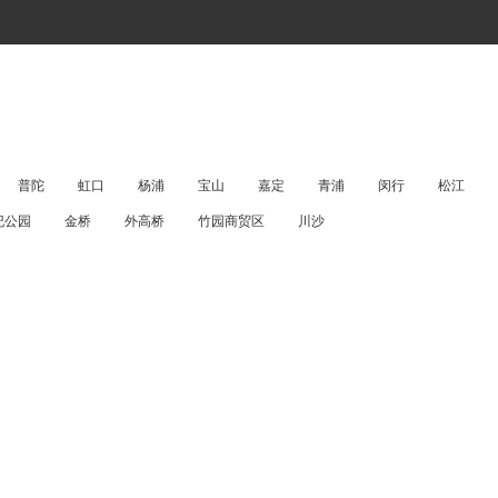
普陀
虹口
杨浦
宝山
嘉定
青浦
闵行
松江
纪公园
金桥
外高桥
竹园商贸区
川沙