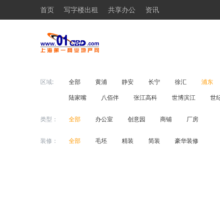
首页
写字楼出租
共享办公
资讯
区域:
全部
黄浦
静安
长宁
徐汇
浦东
陆家嘴
八佰伴
张江高科
世博滨江
世
类型：
全部
办公室
创意园
商铺
厂房
装修：
全部
毛坯
精装
简装
豪华装修