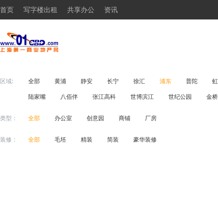
首页
写字楼出租
共享办公
资讯
区域:
全部
黄浦
静安
长宁
徐汇
浦东
普陀
虹
陆家嘴
八佰伴
张江高科
世博滨江
世纪公园
金桥
类型：
全部
办公室
创意园
商铺
厂房
装修：
全部
毛坯
精装
简装
豪华装修