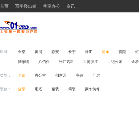
首页
写字楼出租
共享办公
资讯
区域:
全部
黄浦
静安
长宁
徐汇
浦东
普陀
虹
陆家嘴
八佰伴
张江高科
世博滨江
世纪公园
金桥
类型：
全部
办公室
创意园
商铺
厂房
装修：
全部
毛坯
精装
简装
豪华装修