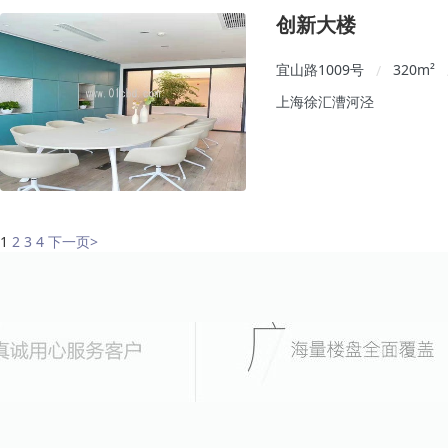
创新大楼
宜山路1009号
320
m²
/
上海徐汇漕河泾
1
2
3
4
下一页
>