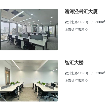
漕河泾科汇大厦
钦州北路1188号
600
m
/
上海徐汇漕河泾
智汇大楼
钦州北路1198号
320
m
/
上海徐汇漕河泾