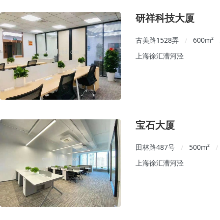
研祥科技大厦
古美路1528弄
600
m²
/
上海徐汇漕河泾
宝石大厦
田林路487号
500
m²
/
/
上海徐汇漕河泾