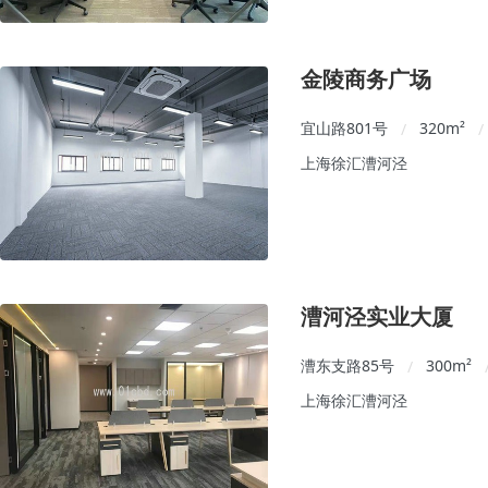
金陵商务广场
宜山路801号
320
m²
/
/
上海徐汇漕河泾
漕河泾实业大厦
漕东支路85号
300
m²
/
上海徐汇漕河泾