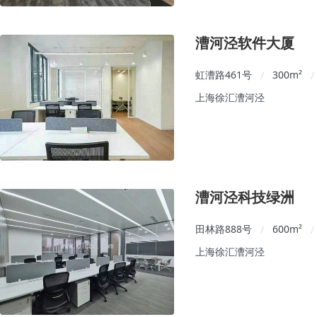
漕河泾软件大厦
虹漕路461号
300
m²
/
/
上海徐汇漕河泾
漕河泾科技绿洲
田林路888号
600
m²
/
/
上海徐汇漕河泾