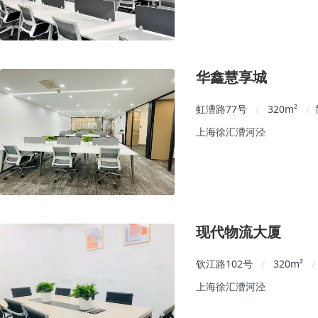
华鑫慧享城
虹漕路77号
320
m²
/
/
上海徐汇漕河泾
现代物流大厦
钦江路102号
320
m²
/
/
上海徐汇漕河泾