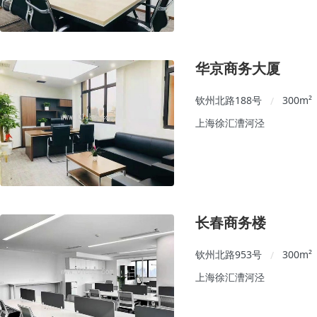
华京商务大厦
钦州北路188号
300
m²
/
上海徐汇漕河泾
长春商务楼
钦州北路953号
300
m²
/
上海徐汇漕河泾