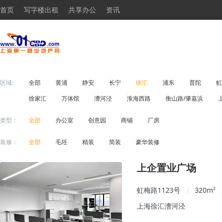
首页
写字楼出租
共享办公
资讯
区域:
全部
黄浦
静安
长宁
徐汇
浦东
普陀
虹
徐家汇
万体馆
漕河泾
淮海西路
衡山路/肇嘉浜
类型：
全部
办公室
创意园
商铺
厂房
装修：
全部
毛坯
精装
简装
豪华装修
上企置业广场
虹梅路1123号
320
m²
/
上海徐汇漕河泾