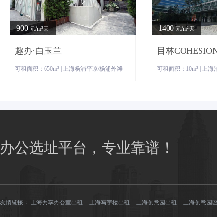
900
1400
元/m²天
元/m²天
趣办·白玉兰
目林COHESIO
可租面积：650m² | 上海杨浦平凉/杨浦外滩
可租面积：10m² | 上
办公选址平台，专业靠谱！
友情链接：
上海共享办公室出租
上海写字楼出租
上海创意园出租
上海创意园