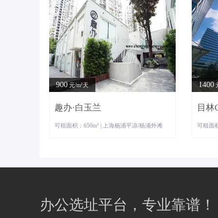
900
1400
元/m²天
趣办·白玉兰
目林C
可租面积：650m² | 上海杨浦平凉/杨浦外滩
可租面积
办公选址平台，专业靠谱！