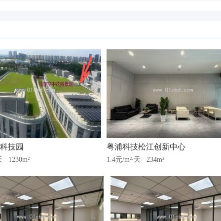
科技园
粤浦科技松江创新中心
⋅天
1230m²
1.4元/m²⋅天
234m²