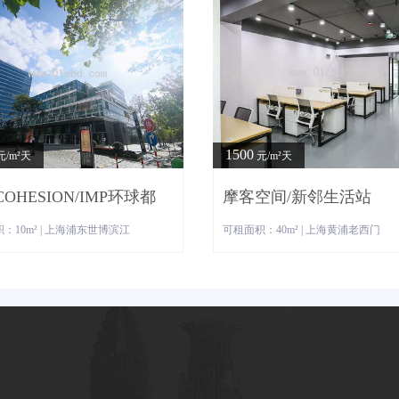
1500
元/m²天
元/m²天
OHESION/IMP环球都
摩客空间/新邻生活站
：10m² | 上海浦东世博滨江
可租面积：40m² | 上海黄浦老西门