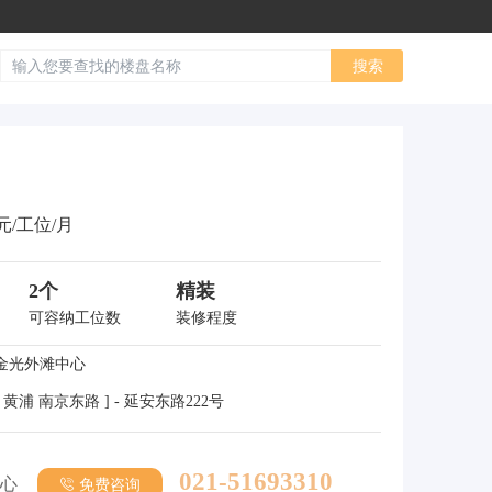
元/工位/月
2个
精装
可容纳工位数
装修程度
金光外滩中心
 黄浦 南京东路 ] - 延安东路222号
021-51693310
心
免费咨询