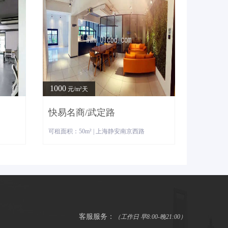
1000
元/m²天
快易名商/武定路
可租面积：50m² | 上海静安南京西路
客服服务：
（工作日 早8:00-晚21:00）