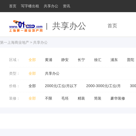
首页
写字楼出租
共享办公
资讯
共享办公
首页
第一上海商业地产
>
共享办公
区域：
全部
黄浦
静安
长宁
徐汇
浦东
普陀
类型：
全部
共享办公
价格：
全部
2000元/工位/月以下
2000-3000元/工位/月
30
装修：
全部
不限
毛坯
精装
简装
豪华装修