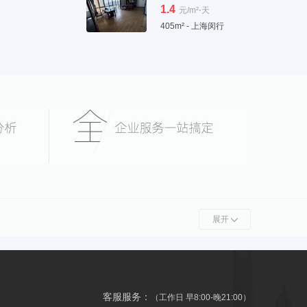
1.4
元/m²⋅天
405m² - 上海闵行
展开
客服服务：
（工作日 早8:00-晚21:00）