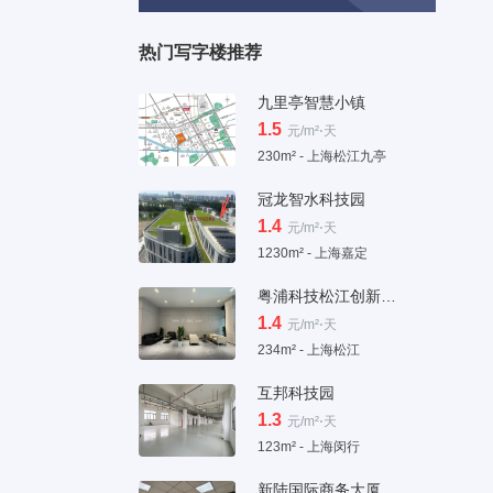
热门写字楼推荐
九里亭智慧小镇
1.5
元/m²⋅天
230m² - 上海松江九亭
冠龙智水科技园
1.4
元/m²⋅天
1230m² - 上海嘉定
粤浦科技松江创新中心
1.4
元/m²⋅天
234m² - 上海松江
互邦科技园
1.3
元/m²⋅天
123m² - 上海闵行
新陆国际商务大厦