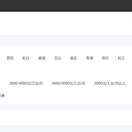
普陀
虹口
杨浦
宝山
嘉定
青浦
闵行
松江
月
3000-4000元/工位/月
4000-5000元/工位/月
5000元/工位/月以上
装修