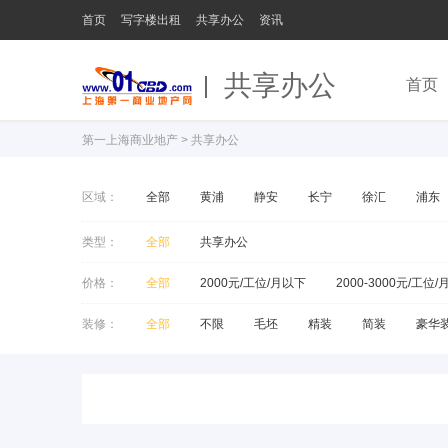
首页
写字楼出租
共享办公
资讯
共享办公
首页
第一上海商业地产
>
共享办公
区域：
全部
黄浦
静安
长宁
徐汇
浦东
类型：
全部
共享办公
价格：
全部
2000元/工位/月以下
2000-3000元/工位/
装修：
全部
不限
毛坯
精装
简装
豪华