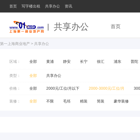
首页
写字楼出租
共享办公
资讯
共享办公
首页
第一上海商业地产
>
共享办公
区域：
全部
黄浦
静安
长宁
徐汇
浦东
普陀
类型：
全部
共享办公
价格：
全部
2000元/工位/月以下
2000-3000元/工位/月
30
装修：
全部
不限
毛坯
精装
简装
豪华装修