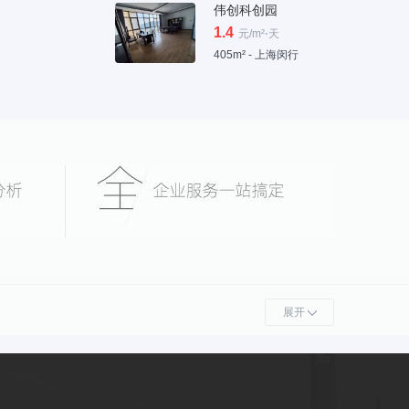
伟创科创园
1.4
元/m²⋅天
405m² - 上海闵行
展开