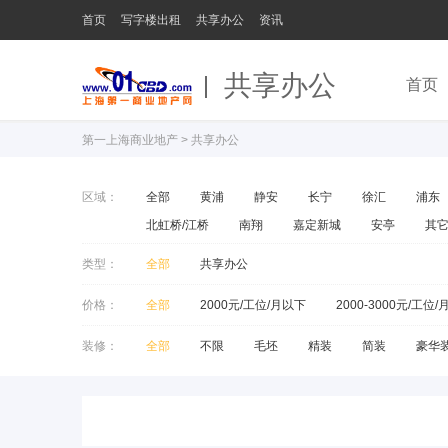
首页
写字楼出租
共享办公
资讯
共享办公
首页
第一上海商业地产
>
共享办公
区域：
全部
黄浦
静安
长宁
徐汇
浦东
北虹桥/江桥
南翔
嘉定新城
安亭
其
类型：
全部
共享办公
价格：
全部
2000元/工位/月以下
2000-3000元/工位/
装修：
全部
不限
毛坯
精装
简装
豪华