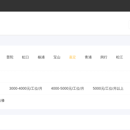
普陀
虹口
杨浦
宝山
嘉定
青浦
闵行
松江
它
月
3000-4000元/工位/月
4000-5000元/工位/月
5000元/工位/月以上
装修