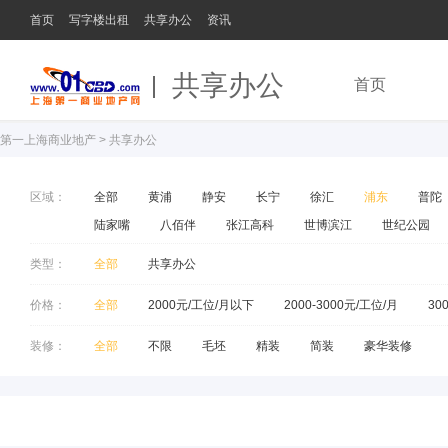
首页
写字楼出租
共享办公
资讯
共享办公
首页
第一上海商业地产
>
共享办公
区域：
全部
黄浦
静安
长宁
徐汇
浦东
普陀
陆家嘴
八佰伴
张江高科
世博滨江
世纪公园
类型：
全部
共享办公
价格：
全部
2000元/工位/月以下
2000-3000元/工位/月
30
装修：
全部
不限
毛坯
精装
简装
豪华装修