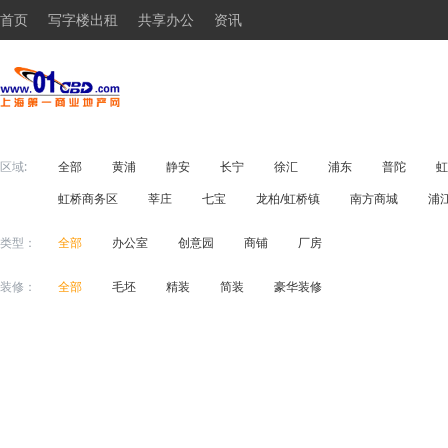
首页
写字楼出租
共享办公
资讯
区域:
全部
黄浦
静安
长宁
徐汇
浦东
普陀
虹
虹桥商务区
莘庄
七宝
龙柏/虹桥镇
南方商城
浦
类型：
全部
办公室
创意园
商铺
厂房
装修：
全部
毛坯
精装
简装
豪华装修