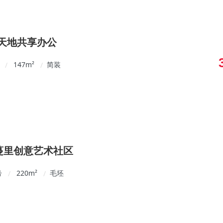
享天地共享办公
147
m²
简装
/
/
桃蔓里创意艺术社区
号
220
m²
毛坯
/
/