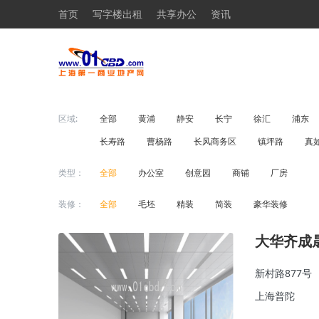
首页
写字楼出租
共享办公
资讯
区域:
全部
黄浦
静安
长宁
徐汇
浦东
长寿路
曹杨路
长风商务区
镇坪路
真
类型：
全部
办公室
创意园
商铺
厂房
装修：
全部
毛坯
精装
简装
豪华装修
大华齐成
新村路877号
上海普陀