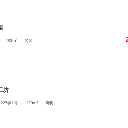
园
233
m²
简装
/
/
工坊
225弄1号
130
m²
简装
/
/