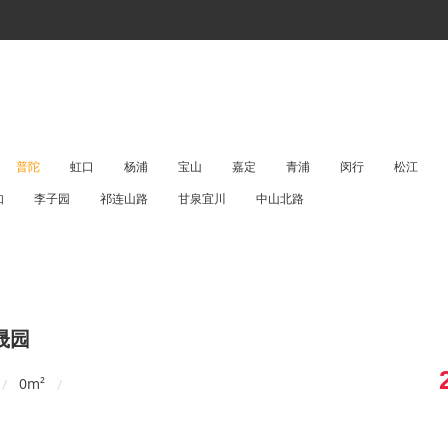
普陀
虹口
杨浦
宝山
嘉定
青浦
闵行
松江
如
李子园
祁连山路
甘泉宜川
中山北路
晟园
0
m²
/
/