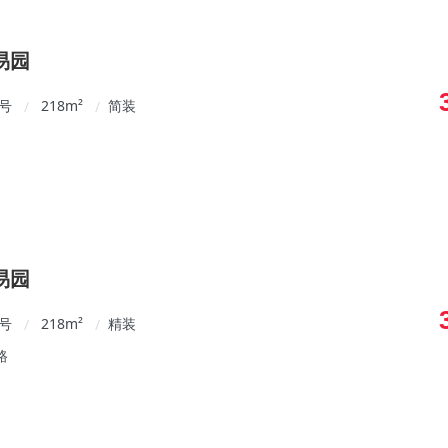
易园
8号
218
m²
简装
/
/
易园
8号
218
m²
精装
/
/
路