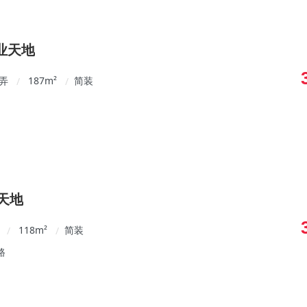
企业天地
0弄
187
m²
简装
/
/
天地
118
m²
简装
/
/
路