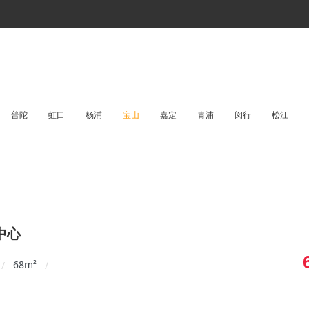
普陀
虹口
杨浦
宝山
嘉定
青浦
闵行
松江
中心
68
m²
/
/