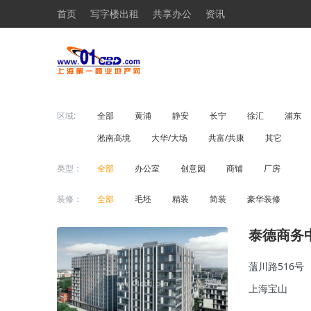
首页
写字楼出租
共享办公
资讯
区域:
全部
黄浦
静安
长宁
徐汇
浦东
淞南高境
大华/大场
共富/共康
其它
类型：
全部
办公室
创意园
商铺
厂房
装修：
全部
毛坯
精装
简装
豪华装修
泰德商务
薀川路516号
上海宝山