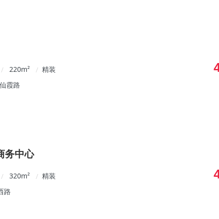
220
m²
精装
/
/
/仙霞路
商务中心
320
m²
精装
/
/
西路