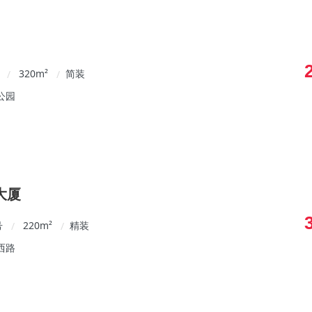
320
m²
简装
/
/
公园
大厦
号
220
m²
精装
/
/
西路