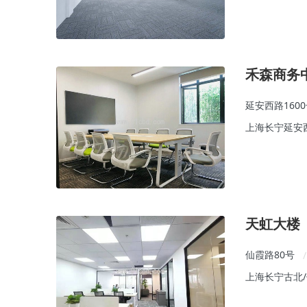
禾森商务
延安西路160
上海长宁延安
天虹大楼
仙霞路80号
/
上海长宁古北