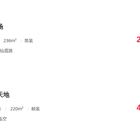
场
236
m²
简装
/
/仙霞路
天地
号
220
m²
精装
/
/
临空