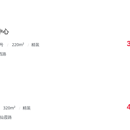
中心
0号
220
m²
精装
/
/
西路
320
m²
精装
/
/仙霞路