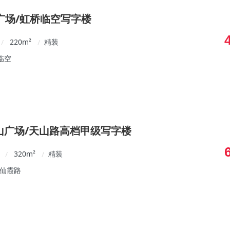
广场/虹桥临空写字楼
220
m²
精装
/
/
临空
天山广场/天山路高档甲级写字楼
320
m²
精装
/
/
/仙霞路