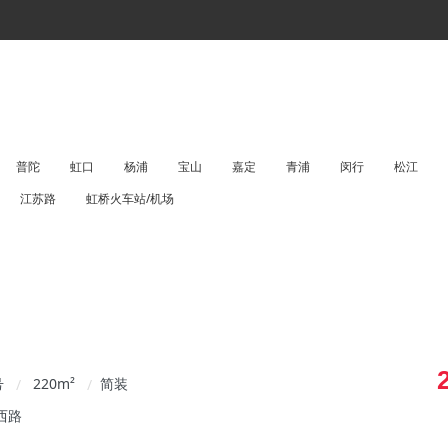
普陀
虹口
杨浦
宝山
嘉定
青浦
闵行
松江
江苏路
虹桥火车站/机场
号
220
m²
简装
/
/
西路