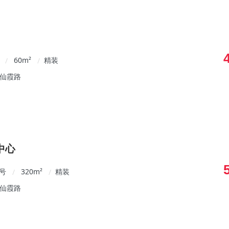
60
m²
精装
/
/
/仙霞路
中心
1号
320
m²
精装
/
/
/仙霞路