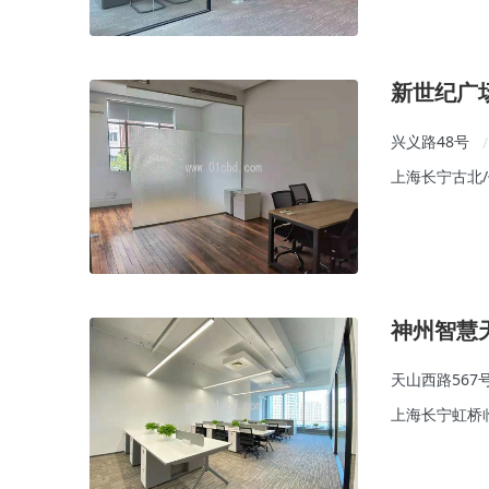
新世纪广
兴义路48号
/
上海长宁古北
神州智慧
天山西路567
上海长宁虹桥