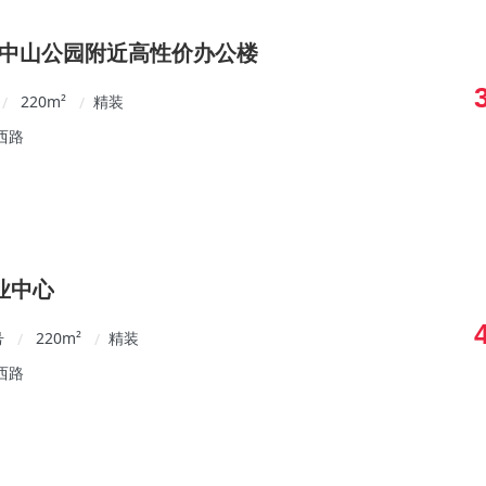
/中山公园附近高性价办公楼
220
m²
精装
/
/
西路
业中心
号
220
m²
精装
/
/
西路