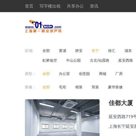
首页
写字楼出租
共享办公
资讯
区域:
全部
黄浦
静安
长宁
徐汇
浦东
虹桥临空
中山公园
古北/仙霞路
延安西路
类型：
全部
办公室
创意园
商铺
厂房
装修：
全部
毛坯
精装
简装
豪华装修
佳都大厦
延安西路719
上海长宁延安