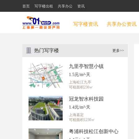
首页
写字楼出租
共享办公
资讯
写字楼资讯
共享办公资讯
热门写字楼
更多>>
九里亭智慧小镇
1.5元/m²⋅天
上海松江九亭
可租面积230㎡
冠龙智水科技园
1.4元/m²⋅天
上海嘉定
可租面积1230㎡
粤浦科技松江创新中心