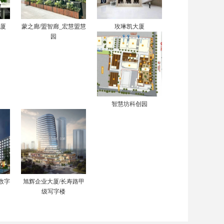
大厦
蒙之廊/盟智廊_宏慧盟慧
玫琳凯大厦
园
智慧坊科创园
数字
旭辉企业大厦/长寿路甲
级写字楼